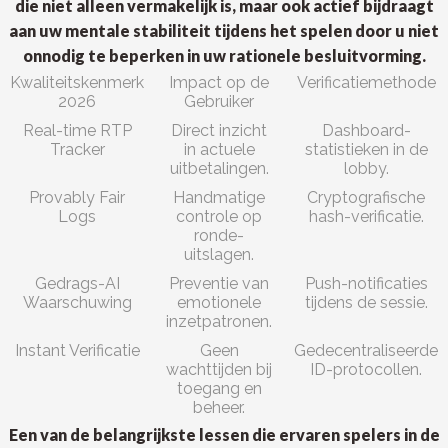
die niet alleen vermakelijk is, maar ook actief bijdraagt
aan uw mentale stabiliteit tijdens het spelen door u niet
onnodig te beperken in uw rationele besluitvorming.
Kwaliteitskenmerk
Impact op de
Verificatiemethode
2026
Gebruiker
Real-time RTP
Direct inzicht
Dashboard-
Tracker
in actuele
statistieken in de
uitbetalingen.
lobby.
Provably Fair
Handmatige
Cryptografische
Logs
controle op
hash-verificatie.
ronde-
uitslagen.
Gedrags-AI
Preventie van
Push-notificaties
Waarschuwing
emotionele
tijdens de sessie.
inzetpatronen.
Instant Verificatie
Geen
Gedecentraliseerde
wachttijden bij
ID-protocollen.
toegang en
beheer.
Een van de belangrijkste lessen die ervaren spelers in de