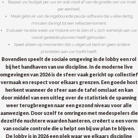
Bepaal uw budget per uur en wijk nooit af van de grootte van uw inzet
per eenheid.
Maak gebruik van de ingebouwde pauze-software die u elke dertig
minuten dwingt tot een reflectiemoment.
Evalueer na elke week uw historie om te zien of u zich werkelijk aan uw
vooraf gestelde plannen heeft gehouden.
Speel alleen op momenten dat u uitgerust bent en geen andere
prioriteiten aan uw hoofd heeft.
Bovendien speelt de sociale omgeving in de lobby een rol
bij het handhaven van uw discipline. In de moderne live
omgevingen van 2026 is de sfeer vaak gericht op collectief
vermaak en respect voor elkaars grenzen. Een goede host
herkent wanneer de sfeer aan de tafel omslaat en kan
door middel van een uitleg over de statistiek de spanning
weer terugbrengen naar een gezond niveau voor alle
aanwezigen. Door uzelf te omringen met medespelers die
dezelfde nuchtere waarden hanteren, creëert u een vorm
van sociale controle die u helpt om bij uw plan te blijven.
De lobby is in 2026 een plek waar we elkaars discipline