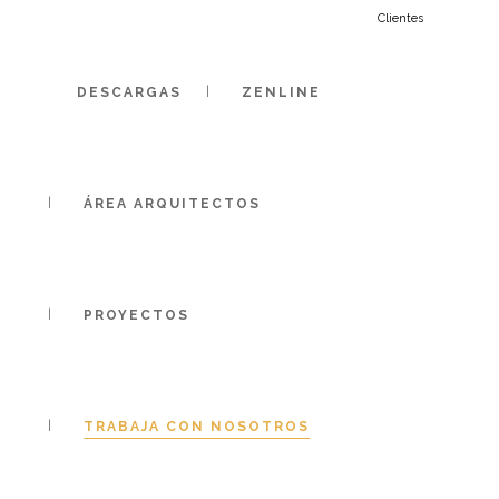
+34 971 229 545 |
Clientes
|
DESCARGAS
ZENLINE
DE
ÁREA ARQUITECTOS
VERSCHUIVI
PROYECTOS
NAAR
TRABAJA CON NOSOTROS
TRANSPARAN