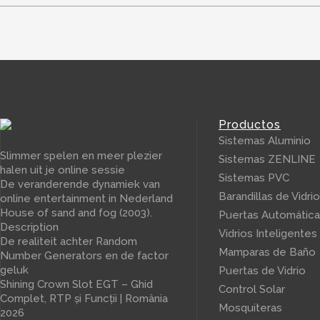
Productos
Sistemas Aluminio
Slimmer spelen en meer plezier
Sistemas ZENLINE
halen uit je online sessie
Sistemas PVC
De veranderende dynamiek van
Barandillas de Vidrio
online entertainment in Nederland
House of sand and fog (2003).
Puertas Automátic
Description
Vidrios Inteligentes
De realiteit achter Random
Mamparas de Baño
Number Generators en de factor
geluk
Puertas de Vidrio
Shining Crown Slot EGT – Ghid
Control Solar
Complet, RTP și Funcții | România
Mosquiteras
2026