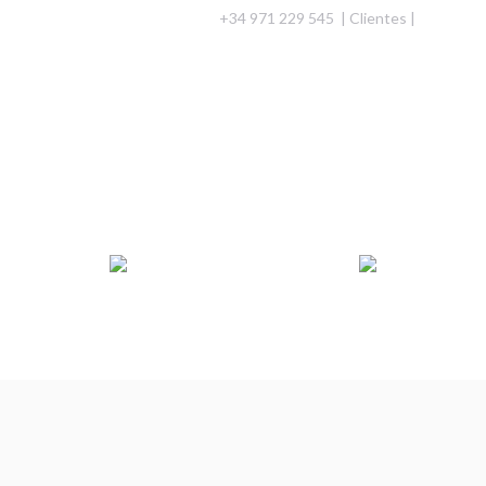
+34 971 229 545 |
Clientes
|
DESCARGAS
ZENLINE
ÁREA ARQUITECTOS
PROYECTOS
TRABAJA CON NOSOTROS
CONTACTO