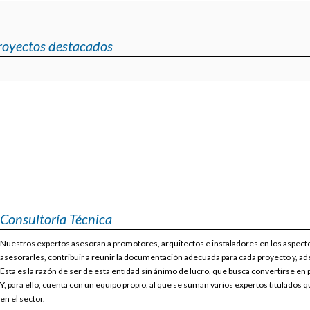
royectos destacados
Consultoría Técnica
Nuestros expertos asesoran a promotores, arquitectos e instaladores en los aspectos
asesorarles, contribuir a reunir la documentación adecuada para cada proyecto y, ad
Esta es la razón de ser de esta entidad sin ánimo de lucro, que busca convertirse en 
Y, para ello, cuenta con un equipo propio, al que se suman varios expertos titulados
en el sector.