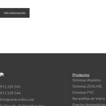
Más información
Productos
Sistemas Aluminio
Sistemas ZENLINE
971 229 545
Sistemas PVC
971 229 544
Barandillas de Vidrio
info@centrocibic.com
Puertas Automáticas
C/ Siurells, 21 Pol. Marratxi