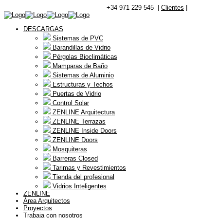
+34 971 229 545 |
Clientes
|
DESCARGAS
Sistemas de PVC
Barandillas de Vidrio
Pérgolas Bioclimáticas
Mamparas de Baño
Sistemas de Aluminio
Estructuras y Techos
Puertas de Vidrio
Control Solar
ZENLINE Arquitectura
ZENLINE Terrazas
ZENLINE Inside Doors
ZENLINE Doors
Mosquiteras
Barreras Closed
Tarimas y Revestimientos
Tienda del profesional
Vidrios Inteligentes
ZENLINE
Área Arquitectos
Proyectos
Trabaja con nosotros