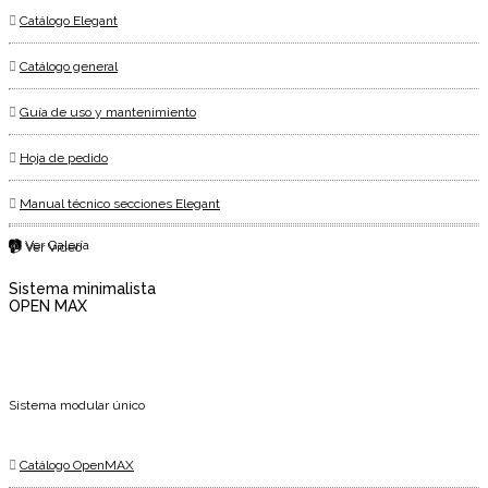
Catálogo Elegant
Catálogo general
Guía de uso y mantenimiento
Hoja de pedido
Manual técnico secciones Elegant
📷 Ver Galería
📹 Ver Vídeo
Sistema minimalista
OPEN MAX
Sistema modular único
Catálogo OpenMAX