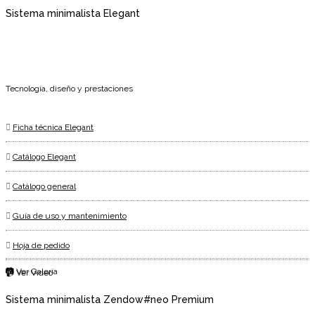
Sistema minimalista Elegant
Tecnología, diseño y prestaciones
Ficha técnica Elegant
Catálogo Elegant
Catálogo general
Guía de uso y mantenimiento
Hoja de pedido
📷 Ver Galería
📹 Ver Vídeo
Sistema minimalista Zendow#neo Premium