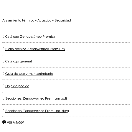
Aislamiento térmico + Acústico + Seguridad
Catálogo Zendow#neo Premium
Ficha técnica Zendow#neo Premium
Catálogo general
Guía de uso y mantenimiento
Hoja de pedido
Secciones Zendow#neo Premium .pdf
Secciones Zendow#neo Premium .dwg
📷 Ver Galería
📹 Ver Vídeo