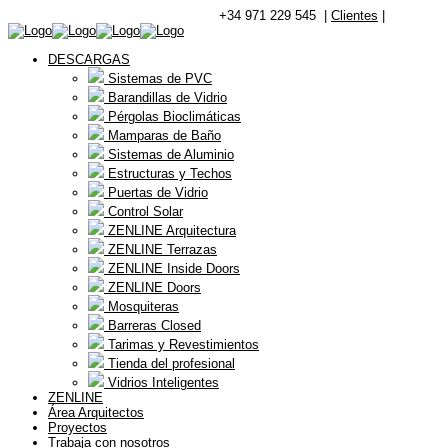
+34 971 229 545 |
Clientes
|
DESCARGAS
Sistemas de PVC
Barandillas de Vidrio
Pérgolas Bioclimáticas
Mamparas de Baño
Sistemas de Aluminio
Estructuras y Techos
Puertas de Vidrio
Control Solar
ZENLINE Arquitectura
ZENLINE Terrazas
ZENLINE Inside Doors
ZENLINE Doors
Mosquiteras
Barreras Closed
Tarimas y Revestimientos
Tienda del profesional
Vidrios Inteligentes
ZENLINE
Área Arquitectos
Proyectos
Trabaja con nosotros