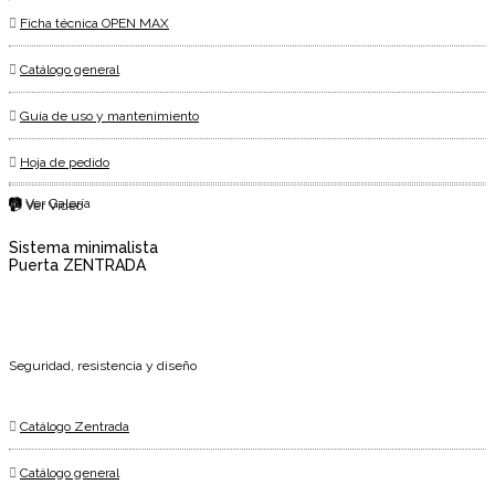
Ficha técnica OPEN MAX
Catálogo general
Guía de uso y mantenimiento
Hoja de pedido
📷 Ver Galería
📹 Ver Vídeo
Sistema minimalista
Puerta ZENTRADA
Seguridad, resistencia y diseño
Catálogo Zentrada
Catálogo general