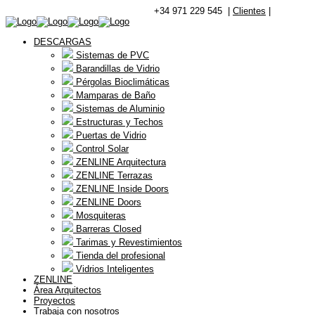
+34 971 229 545 |
Clientes
|
DESCARGAS
Sistemas de PVC
Barandillas de Vidrio
Pérgolas Bioclimáticas
Mamparas de Baño
Sistemas de Aluminio
Estructuras y Techos
Puertas de Vidrio
Control Solar
ZENLINE Arquitectura
ZENLINE Terrazas
ZENLINE Inside Doors
ZENLINE Doors
Mosquiteras
Barreras Closed
Tarimas y Revestimientos
Tienda del profesional
Vidrios Inteligentes
ZENLINE
Área Arquitectos
Proyectos
Trabaja con nosotros