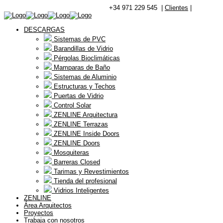
+34 971 229 545 |
Clientes
|
DESCARGAS
Sistemas de PVC
Barandillas de Vidrio
Pérgolas Bioclimáticas
Mamparas de Baño
Sistemas de Aluminio
Estructuras y Techos
Puertas de Vidrio
Control Solar
ZENLINE Arquitectura
ZENLINE Terrazas
ZENLINE Inside Doors
ZENLINE Doors
Mosquiteras
Barreras Closed
Tarimas y Revestimientos
Tienda del profesional
Vidrios Inteligentes
ZENLINE
Área Arquitectos
Proyectos
Trabaja con nosotros