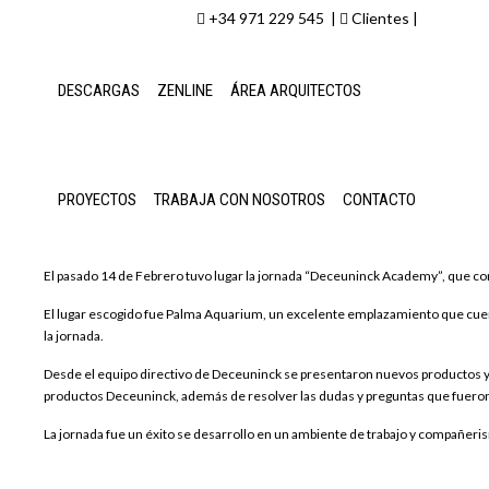
+34 971 229 545 |
Clientes
|
DESCARGAS
ZENLINE
ÁREA ARQUITECTOS
Deceuninck y Centro Cibic presenta
PROYECTOS
TRABAJA CON NOSOTROS
CONTACTO
Mallorca
El pasado 14 de Febrero tuvo lugar la jornada “Deceuninck Academy”, que cont
El lugar escogido fue Palma Aquarium, un excelente emplazamiento que cuen
la jornada.
Desde el equipo directivo de Deceuninck se presentaron nuevos productos y 
productos Deceuninck, además de resolver las dudas y preguntas que fueron
La jornada fue un éxito se desarrollo en un ambiente de trabajo y compañeris