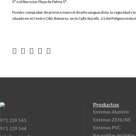
5* o el Iberostar Playa de Palma 5*.
Puedes comprobar de primera mano el diseño vanguardista, la seguridad y la
situado en el Centro Cibic Baleares, en la Calle Siurells, 21 del Polígono Indust
Productos
Sistemas Aluminio
Sistemas ZENLINE
971 229 545
Sistemas PVC
971 229 544
Barandillas de Vidrio