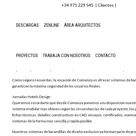
+34 971 229 545 |
Clientes
|
DESCARGAS
ZENLINE
ÁREA ARQUITECTOS
Evento “Hotels Design” de Comenza
PROYECTOS
TRABAJA CON NOSOTROS
CONTACTO
La jornada, patrocinada por Comenza, celebrada en Palma durante el pasado 
Como seguro recuerdas, la vocación de Comenza es ofrecer sistemas de barandi
garanticen la máxima seguridad de los usuarios finales.
Jornadas Hotels Design
Queremos recordarte que desde Comenza ponemos a tu disposición nuestros 
sistema modular más idóneo según las circunstancias de cada proyecto, los 
fichas técnicas, detalles constructivos en CAD, ensayos, certificados, memor
sistemas de la forma más sencilla y rápida posible.
Nuestros sistemas de barandillas de diseño exclusivo ya forman parte de proye