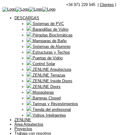
+34 971 229 545 |
Clientes
|
DESCARGAS
Sistemas de PVC
Barandillas de Vidrio
Pérgolas Bioclimáticas
Mamparas de Baño
Sistemas de Aluminio
Estructuras y Techos
Puertas de Vidrio
Control Solar
ZENLINE Arquitectura
ZENLINE Terrazas
ZENLINE Inside Doors
ZENLINE Doors
Mosquiteras
Barreras Closed
Tarimas y Revestimientos
Tienda del profesional
Vidrios Inteligentes
ZENLINE
Área Arquitectos
Proyectos
Trabaja con nosotros