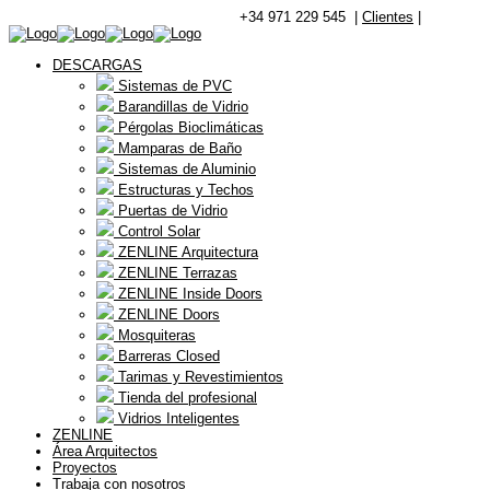
+34 971 229 545 |
Clientes
|
DESCARGAS
Sistemas de PVC
Barandillas de Vidrio
Pérgolas Bioclimáticas
Mamparas de Baño
Sistemas de Aluminio
Estructuras y Techos
Puertas de Vidrio
Control Solar
ZENLINE Arquitectura
ZENLINE Terrazas
ZENLINE Inside Doors
ZENLINE Doors
Mosquiteras
Barreras Closed
Tarimas y Revestimientos
Tienda del profesional
Vidrios Inteligentes
ZENLINE
Área Arquitectos
Proyectos
Trabaja con nosotros