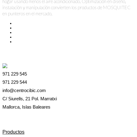
hogar usando menos el aire acondicionado. Optimización en diseño,
instalación y manipulación convierten los productos de MOSQUITEC
en punteros en el mercado.
971 229 545
971 229 544
info@centrocibic.com
C/ Siurells, 21 Pol. Marratxi
Mallorca, Islas Baleares
Productos