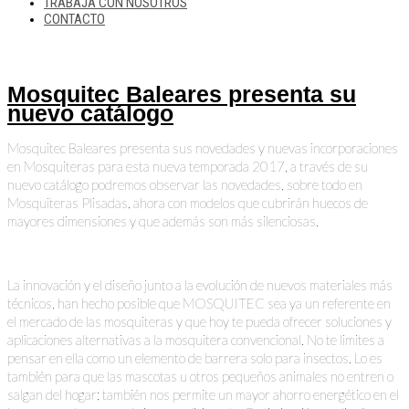
TRABAJA CON NOSOTROS
CONTACTO
Mosquitec Baleares presenta su
nuevo catálogo
Mosquitec Baleares presenta sus novedades y nuevas incorporaciones
en Mosquiteras para esta nueva temporada 2017, a través de su
nuevo catálogo podremos observar las novedades, sobre todo en
Mosquiteras Plisadas, ahora con modelos que cubrirán huecos de
mayores dimensiones y que además son más silenciosas.
La innovación y el diseño junto a la evolución de nuevos materiales más
técnicos, han hecho posible que MOSQUITEC sea ya un referente en
el mercado de las mosquiteras y que hoy te pueda ofrecer soluciones y
aplicaciones alternativas a la mosquitera convencional. No te limites a
pensar en ella como un elemento de barrera solo para insectos. Lo es
también para que las mascotas u otros pequeños animales no entren o
salgan del hogar; también nos permite un mayor ahorro energético en el