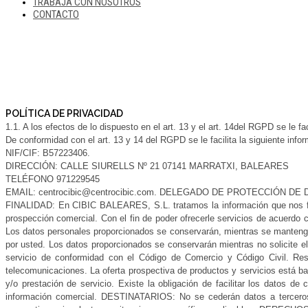
TRABAJA CON NOSOTROS
CONTACTO
POLÍTICA DE PRIVACIDAD
1.1. A los efectos de lo dispuesto en el art. 13 y el art. 14del RGPD se le fac
De conformidad con el art. 13 y 14 del RGPD se le facilita la siguient
NIF/CIF: B57223406.
DIRECCIÓN: CALLE SIURELLS Nº 21 07141 MARRATXI, BALEARES
TELÉFONO 971229545
EMAIL: centrocibic@centrocibic.com. DELEGADO DE PROTECCIÓN DE 
FINALIDAD: En CIBIC BALEARES, S.L. tratamos la información que nos facil
prospección comercial. Con el fin de poder ofrecerle servicios de acuerdo 
Los datos personales proporcionados se conservarán, mientras se mantenga l
por usted. Los datos proporcionados se conservarán mientras no solicite e
servicio de conformidad con el Código de Comercio y Código Civil. Res
telecomunicaciones. La oferta prospectiva de productos y servicios está ba
y/o prestación de servicio. Existe la obligación de facilitar los datos de 
información comercial. DESTINATARIOS: No se cederán datos a terceros,