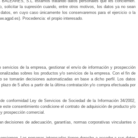
IC BALEARES, S.L. estamos tratando datos personales que les conciernen.
, solicitar la supresión cuando, entre otros motivos, los datos ya no sean
us datos, en cuyo caso únicamente los conservaremos para el ejercicio o la
.agpd.es). Procedencia: el propio interesado.
 servicios de la empresa, gestionar el envío de información y prospección
onalizadas sobres los productos y/o servicios de la empresa. Con el fin de
 No se tomarán decisiones automatizadas en base a dicho perfil. Los datos
plazo de 5 años a partir de la última contratación y/o compra efectuada por
io de conformidad Ley de Servicios de Sociedad de la Información 34/2002,
de este consentimiento condicione el contrato de adquisición de producto y/o
a y prospección comercial.
an decisiones de adecuación, garantías, normas corporativas vinculantes o
onciernen. Las personas interesadas tienen derecho a acceder a sus datos