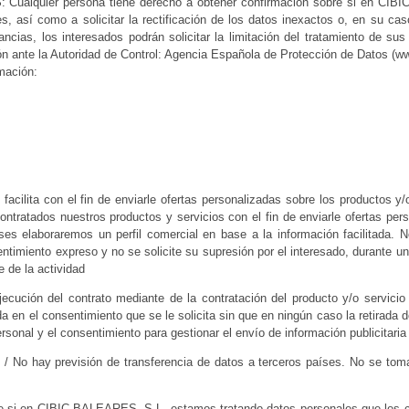
S: Cualquier persona tiene derecho a obtener confirmación sobre si en CIB
 así como a solicitar la rectificación de los datos inexactos o, en su caso
ncias, los interesados podrán solicitar la limitación del tratamiento de s
 ante la Autoridad de Control: Agencia Española de Protección de Datos (www
rmación:
lita con el fin de enviarle ofertas personalizadas sobre los productos y/o
ntratados nuestros productos y servicios con el fin de enviarle ofertas pers
ses elaboraremos un perfil comercial en base a la información facilitada.
miento expreso y no se solicite su supresión por el interesado, durante un 
 de la actividad
jecución del contrato mediante de la contratación del producto y/o servic
da en el consentimiento que se le solicita sin que en ningún caso la retirada 
personal y el consentimiento para gestionar el envío de información publicitari
l / No hay previsión de transferencia de datos a terceros países. No se tom
re si en CIBIC BALEARES, S.L. estamos tratando datos personales que les c