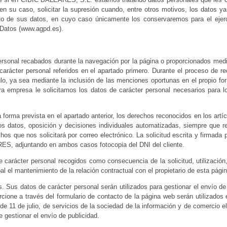
, en su caso, solicitar la supresión cuando, entre otros motivos, los datos
miento de sus datos, en cuyo caso únicamente los conservaremos para el eje
 Datos (www.agpd.es).
personal recabados durante la navegación por la página o proporcionados med
carácter personal referidos en el apartado primero. Durante el proceso de r
lo, ya sea mediante la inclusión de las menciones oportunas en el propio form
ra empresa le solicitamos los datos de carácter personal necesarios para los
la forma prevista en el apartado anterior, los derechos reconocidos en los ar
e los datos, oposición y decisiones individuales automatizadas, siempre que 
echos que nos solicitará por correo electrónico. La solicitud escrita y firmad
, adjuntando en ambos casos fotocopia del DNI del cliente.
carácter personal recogidos como consecuencia de la solicitud, utilización,
al el mantenimiento de la relación contractual con el propietario de esta pági
s. Sus datos de carácter personal serán utilizados para gestionar el envío de
rcione a través del formulario de contacto de la página web serán utilizado
 de 11 de julio, de servicios de la sociedad de la información y de comercio e
e gestionar el envío de publicidad.