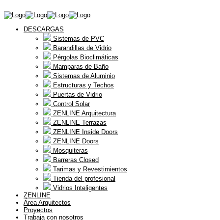
DESCARGAS
Sistemas de PVC
Barandillas de Vidrio
Pérgolas Bioclimáticas
Mamparas de Baño
Sistemas de Aluminio
Estructuras y Techos
Puertas de Vidrio
Control Solar
ZENLINE Arquitectura
ZENLINE Terrazas
ZENLINE Inside Doors
ZENLINE Doors
Mosquiteras
Barreras Closed
Tarimas y Revestimientos
Tienda del profesional
Vidrios Inteligentes
ZENLINE
Área Arquitectos
Proyectos
Trabaja con nosotros