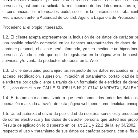
personales, así como a solicitar la rectificación de los datos inexactos o
circunstancias, los interesados podrán solicitar la limitación del trata
Reclamación ante la Autoridad de Control: Agencia Española de Protección
Procedencia: el propio interesado.
1.2. El cliente acepta expresamente la inclusión de los datos de carácter 
una posible relación comercial en los ficheros automatizados de datos de 
carácter personal, el cliente será informado, ya sea mediante un hipervíncu
personal. A todo cliente que decide registrarse en la página web de nuest
servicios y/o venta de productos ofertados en la Web.
1.3. El cliente/usuario podrá ejercitar, respecto de los datos recabados en 
acceso, rectificación, supresión, limitación al tratamiento, portabilidad d
ejercitarse por cada cliente a través de un formulario de ejercicios de der
S.L., con domicilio en CALLE SIURELLS Nº 21 07141 MARRATXI, BALEARES
1.4. El tratamiento automatizado a que serán sometidos todos los datos de 
operación realizada a través de esta página web tiene como finalidad princip
1.5. Usted autoriza el envío de publicidad de nuestros servicios y producto
de correo electrónico y los datos de carácter personal que usted nos propo
Resulta de aplicación lo dispuesto en los art 22.1 y 22.2 de la ley 34/2002,
respecto al uso y tratamiento de sus datos de carácter personal con el fin d