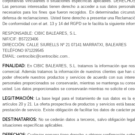
corporativas vinculantes o situaciones específicas aplicables. DERECHO
Las personas interesadas tienen derecho a acceder a sus datos personales,
necesarios para los fines que fueron recogidos. En determinadas circunsta
defensa de reclamaciones. Usted tiene derecho a presentar una Reclamación
De conformidad con el art. 13 y 14 del RGPD se le facilita la siguiente info
RESPONSABLE: CIBIC BALEARES, S.L.
NIF/CIF: B57223406
DIRECCIÓN: CALLE SIURELLS Nº 21 07141 MARRATXI, BALEARES
TELÉFONO 971229545
EMAIL: centrocibic@centrocibic.com..
FINALIDAD:
En CIBIC BALEARES, S.L. tratamos la información que nos faci
comercial. Además tratamos la información de nuestros clientes que han co
poder ofrecerle nuestros productos y servicios de acuerdo con sus intere
personales proporcionados se conservarán, mientras se mantenga su consenti
usted. Los datos proporcionados se conservarán mientras no solicite el cese
LEGITIMACIÓN:
La base legal para el tratamiento de sus datos es la e
artículos 20 y 21. La oferta prospectiva de productos y servicios está basa
prestación de servicio. Existe obligación de facilitar los datos de carácter 
DESTINATARIOS:
No se cederán datos a terceros, salvo obligación lega
situaciones específicas aplicables.
DERECHOS:
Cualquier persona tiene derecho a obtener confirmación sob