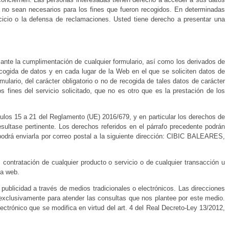
 ya no sean necesarios para los fines que fueron recogidos. En determinadas
rcicio o la defensa de reclamaciones. Usted tiene derecho a presentar una
iante la cumplimentación de cualquier formulario, así como los derivados de
ecogida de datos y en cada lugar de la Web en el que se soliciten datos de
ulario, del carácter obligatorio o no de recogida de tales datos de carácter
 fines del servicio solicitado, que no es otro que es la prestación de los
tículos 15 a 21 del Reglamento (UE) 2016/679, y en particular los derechos de
resultase pertinente. Los derechos referidos en el párrafo precedente podrán
a podrá enviarla por correo postal a la siguiente dirección: CIBIC BALEARES,
 contratación de cualquier producto o servicio o de cualquier transacción u
na web.
 publicidad a través de medios tradicionales o electrónicos. Las direcciones
s exclusivamente para atender las consultas que nos plantee por este medio.
lectrónico que se modifica en virtud del art. 4 del Real Decreto-Ley 13/2012,