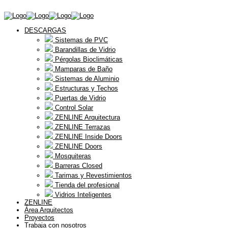
DESCARGAS
Sistemas de PVC
Barandillas de Vidrio
Pérgolas Bioclimáticas
Mamparas de Baño
Sistemas de Aluminio
Estructuras y Techos
Puertas de Vidrio
Control Solar
ZENLINE Arquitectura
ZENLINE Terrazas
ZENLINE Inside Doors
ZENLINE Doors
Mosquiteras
Barreras Closed
Tarimas y Revestimientos
Tienda del profesional
Vidrios Inteligentes
ZENLINE
Área Arquitectos
Proyectos
Trabaja con nosotros