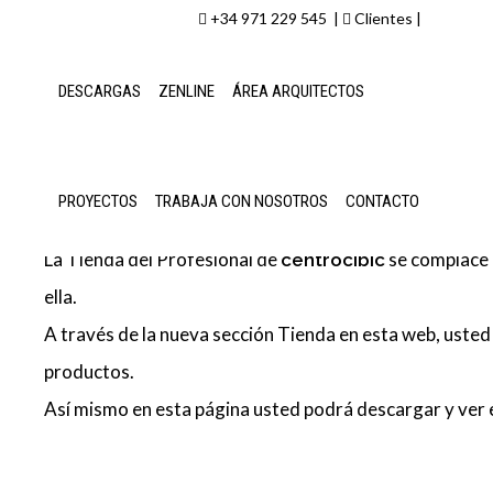
+34 971 229 545 |
Clientes
|
DESCARGAS
ZENLINE
ÁREA ARQUITECTOS
La tienda del profesional, catálogo d
PROYECTOS
TRABAJA CON NOSOTROS
CONTACTO
La Tienda del Profesional de
se complace 
centrocibic
ella.
A través de la
nueva sección Tienda
en esta web, usted
productos.
Así mismo en esta página usted podrá descargar y ver 